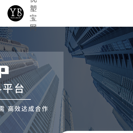
塑
宝
网
P
料平台
需 高效达成合作