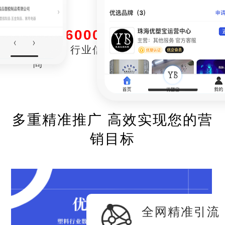
40000+
60000+
100000+
5000
塑料供应
行业信息
注塑领域工
日浏览
商
厂通讯录
突破
多重精准推广 高效实现您的营
销目标
全网精准引流